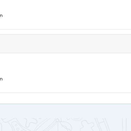
ón
ón